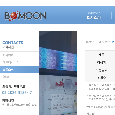
Home > 고객지원 >
보
제목
작성자
작성일자
조회수
1.46"SNB: BM-S4631D(
BM-S4632D(Gap 7.3mm
2.55"SNB: BM-S5531D(
BM-S5532D( 상 동, 
*세부 SPEC은 제품 
감사합니다